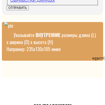
ОБРАБОТКИ ДАННЫХ
ОТПРАВИТЬ
Указывайте
ВНУТРЕННИЕ
размеры длина (L)
x ширина (D) х высота (H)
Например: 235x130x105 ммке