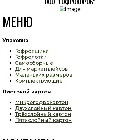
ООО "ГОФРОКОРОБ"
МЕНЮ
Упаковка
Гофроящики
Гофролотки
Самосборные
Для маркетплейсов
Маленьких размеров
Комплектрующие
Листовой картон
Микрогофрокартон
Двухслойный картон
Трёхслойный картон
Пятислойный картон